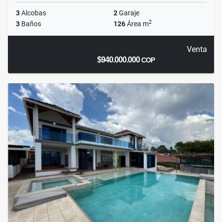
3
Alcobas
2
Garaje
2
3
Baños
126
Área m
Venta
$940.000.000
COP