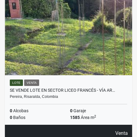
LOTE
VENTA
SE VENDE LOTE EN SECTOR LICEO FRANCÉS - VÍA AR…
Pereira, Risaralda, Colombia
0
Alcobas
0
Garaje
2
0
Baños
1585
Área m
Venta