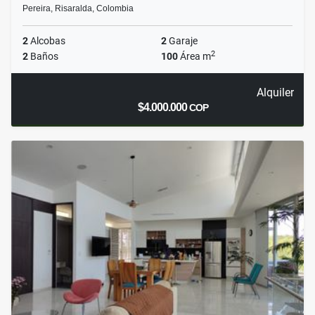
Pereira, Risaralda, Colombia
2
Alcobas
2
Garaje
2
2
Baños
100
Área m
Alquiler
$4.000.000
COP