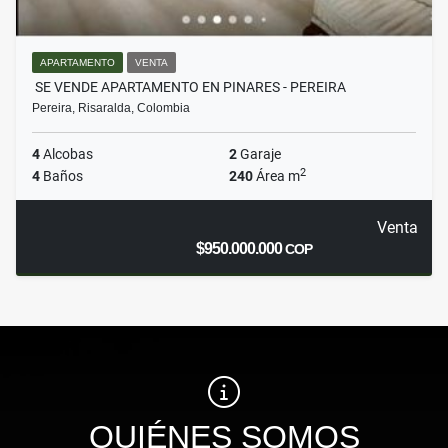
APARTAMENTO
VENTA
SE VENDE APARTAMENTO EN PINARES - PEREIRA
Pereira, Risaralda, Colombia
4
Alcobas
2
Garaje
2
4
Baños
240
Área m
Venta
$950.000.000
COP
QUIÉNES SOMOS