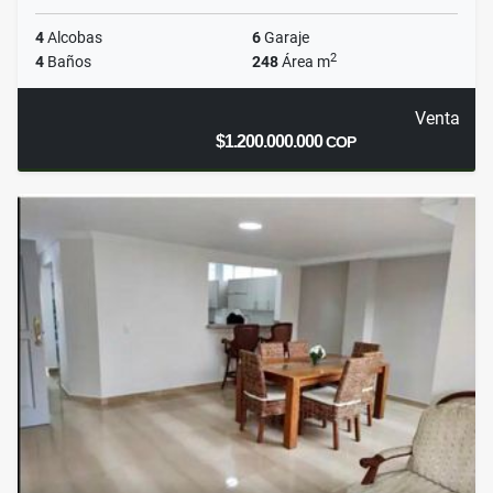
4
Alcobas
6
Garaje
2
4
Baños
248
Área m
Venta
$1.200.000.000
COP