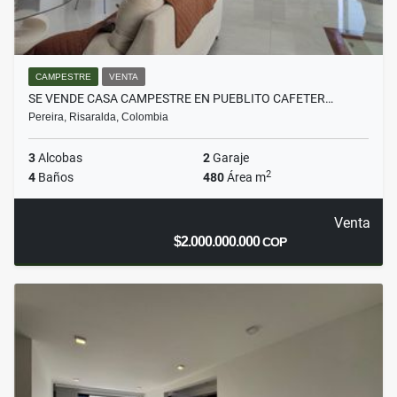
CAMPESTRE
VENTA
SE VENDE CASA CAMPESTRE EN PUEBLITO CAFETER…
Pereira, Risaralda, Colombia
3
Alcobas
2
Garaje
2
4
Baños
480
Área m
Venta
$2.000.000.000
COP