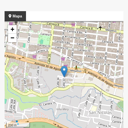
Mapa
+
−
200 m