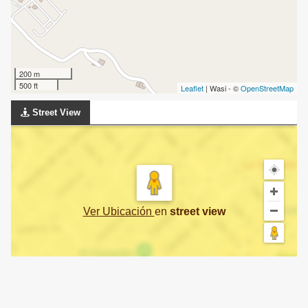
200 m
500 ft
Leaflet
| Wasi - ©
OpenStreetMap
Street View
Ver Ubicación
en
street view