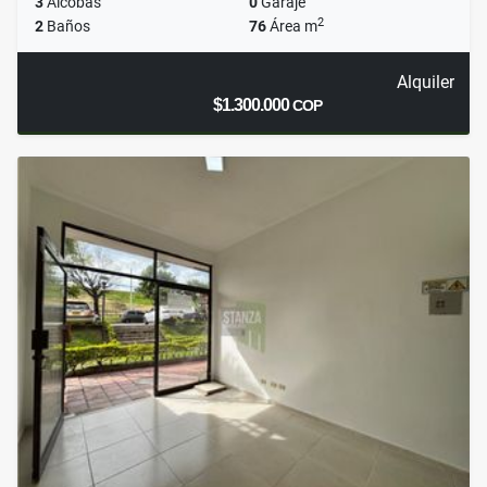
3
Alcobas
0
Garaje
2
2
Baños
76
Área m
Alquiler
$1.300.000
COP