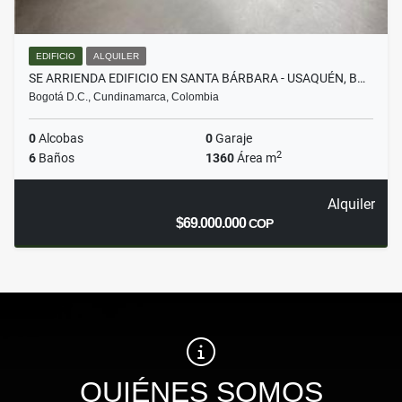
EDIFICIO
ALQUILER
SE ARRIENDA EDIFICIO EN SANTA BÁRBARA - USAQUÉN, B…
Bogotá D.C., Cundinamarca, Colombia
0
Alcobas
0
Garaje
2
6
Baños
1360
Área m
Alquiler
$69.000.000
COP
QUIÉNES SOMOS