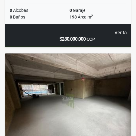
0
Alcobas
0
Garaje
2
0
Baños
198
Área m
Venta
$280.000.000
COP