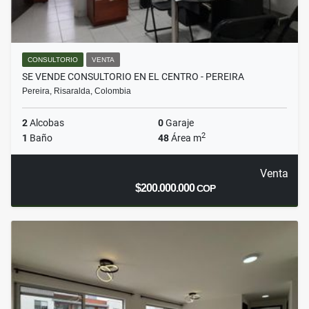
CONSULTORIO
VENTA
SE VENDE CONSULTORIO EN EL CENTRO - PEREIRA
Pereira, Risaralda, Colombia
2
Alcobas
0
Garaje
2
1
Baño
48
Área m
Venta
$200.000.000
COP