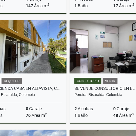
2
2
s
147
Área m
1
Baño
17
Área m
Venta
A
$420.000.000
$1.200.000
ALQUILER
CONSULTORIO
VENTA
SE ARRIENDA CASA EN ALTAVISTA, CUBA - PEREIRA
, Risaralda, Colombia
Pereira, Risaralda, Colombia
bas
0
Garaje
2
Alcobas
0
Garaje
2
2
s
76
Área m
1
Baño
48
Área m
Alquiler