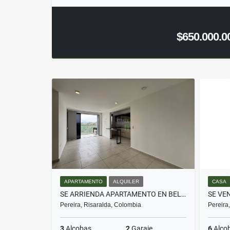
$650.000.0
APARTAMENTO
ALQUILER
CASA
SE ARRIENDA APARTAMENTO EN BELMONTE - PEREIRA
Pereira, Risaralda, Colombia
Pereira
3
Alcobas
2
Garaje
6
Alco