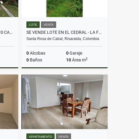
LOTE
VENTA
SE ARRIENDA CASA EN CERRITOS CAMPESTRE - PEREIRA
SE VENDE LOTE EN EL CEDRAL - LA FLORIDA, SANTA ROSA DE CABAL
Santa Rosa de Cabal, Risaralda, Colombia
0
Alcobas
0
Garaje
2
0
Baños
10
Área m
lquiler
Venta
$600.000.000
APARTAMENTO
VENTA