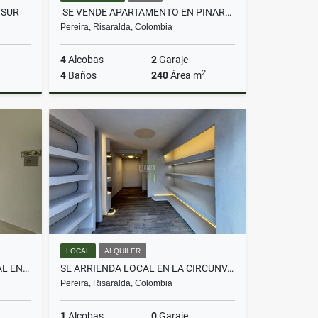
 SUR
SE VENDE APARTAMENTO EN PINARES - PEREIRA
Pereira, Risaralda, Colombia
4
Alcobas
2
Garaje
2
4
Baños
240
Área m
lquiler
Venta
$950.000.000
LOCAL
ALQUILER
SE ARRIENDA LOCAL COMERCIAL EN CAÑAVERAL 1 - PEREIRA
SE ARRIENDA LOCAL EN LA CIRCUNVALAR - PEREIRA
Pereira, Risaralda, Colombia
1
Alcobas
0
Garaje