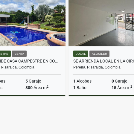
$1.300.000
$200.000.000
STRE
VENTA
LOCAL
ALQUILER
SE VENDE CASA CAMPESTRE EN COMBIA - PEREIRA
, Risaralda, Colombia
Pereira, Risaralda, Colombia
bas
5
Garaje
1
Alcobas
0
Garaje
2
2
s
800
Área m
1
Baño
15
Área m
Venta
A
$1.800.000.000
$2.000.000