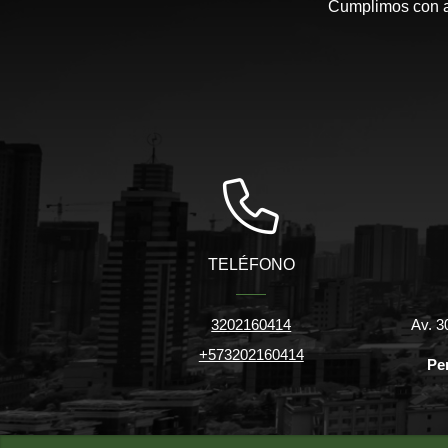
Cumplimos con am
TELÉFONO
3202160414
Av. 3
+573202160414
Pe