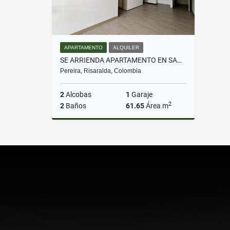
APARTAMENTO
ALQUILER
SE ARRIENDA APARTAMENTO EN SAN SILVESTRE - MERCASA
Pereira, Risaralda, Colombia
2
Alcobas
1
Garaje
2
2
Baños
61.65
Área m
Alquiler
$1.800.000