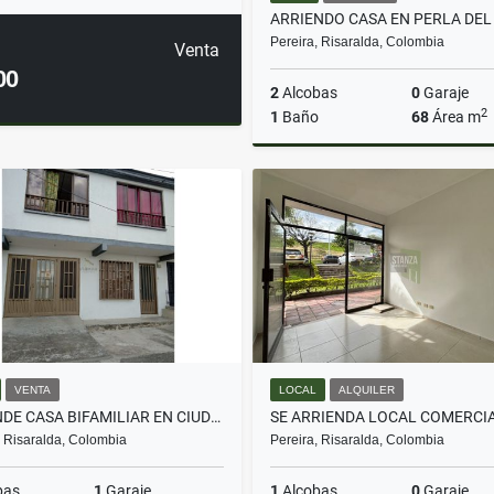
ARRIENDO CASA EN PERLA DEL
Pereira, Risaralda, Colombia
Venta
00
2
Alcobas
0
Garaje
2
1
Baño
68
Área m
A
$1.000.000
VENTA
LOCAL
ALQUILER
SE VENDE CASA BIFAMILIAR EN CIUDAD JARDÍN - PEREIRA
, Risaralda, Colombia
Pereira, Risaralda, Colombia
bas
1
Garaje
1
Alcobas
0
Garaje