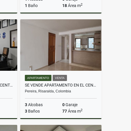
2
1
Baño
18
Área m
lquiler
Alquiler
$2.500.000
APARTAMENTO
VENTA
SE VENDE CONSULTORIO EN EL CENTRO - PEREIRA
SE VENDE APARTAMENTO EN EL CENTRO - PEREIRA
Pereira, Risaralda, Colombia
3
Alcobas
0
Garaje
2
3
Baños
77
Área m
Venta
Venta