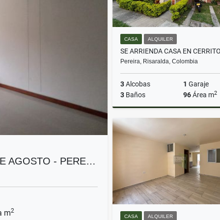
CASA
ALQUILER
Pereira, Risaralda, Colombia
3
Alcobas
1
Garaje
2
3
Baños
96
Área m
A
$2.300.000
DE AGOSTO - PERE…
2
a m
CASA
ALQUILER