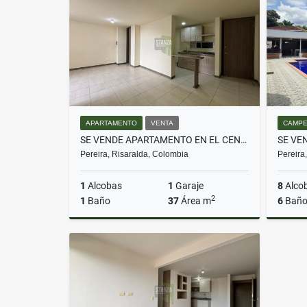
$2.200.000.000
APARTAMENTO
VENTA
CAMPE
SE VENDE APARTAMENTO EN EL CENTRO - PEREIRA
Pereira, Risaralda, Colombia
Pereira
1
Alcobas
1
Garaje
8
Alco
2
1
Baño
37
Área m
6
Baño
Venta
$205.000.000