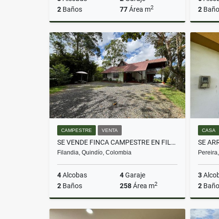
2
2
Baños
77
Área m
2
Baño
Alquiler
$3.300.000
CAMPESTRE
VENTA
CASA
SE VENDE FINCA CAMPESTRE EN FILANDIA - QUINDIO
Filandia, Quindío, Colombia
Pereira
4
Alcobas
4
Garaje
3
Alco
2
2
Baños
258
Área m
2
Baño
Venta