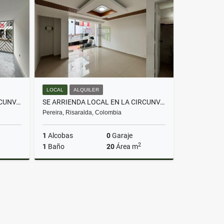
$280.000.000
LOCAL
ALQUILER
SE ARRIENDA LOCAL EN LA CIRCUNVALAR - PEREIRA
SE ARRIENDA LOCAL EN LA CIRCUNVALAR - PEREIRA
Pereira, Risaralda, Colombia
1
Alcobas
0
Garaje
2
1
Baño
20
Área m
lquiler
Alquiler
$2.500.000