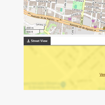
200 m
500 ft
Street View
Ve