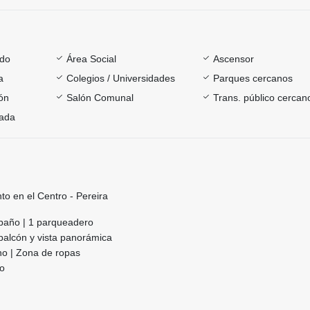
ado
Área Social
Ascensor
a
Colegios / Universidades
Parques cercanos
ón
Salón Comunal
Trans. público cercan
rada
o en el Centro - Pereira
1 baño | 1 parqueadero
 balcón y vista panorámica
no | Zona de ropas
to