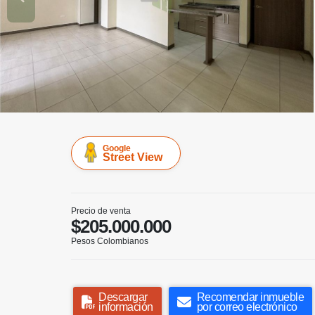
Google
Street View
Precio de venta
$205.000.000
Pesos Colombianos
Descargar
Recomendar inmueble
información
por correo electrónico