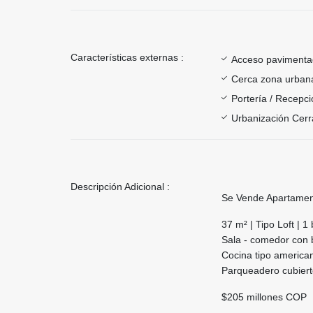
Características externas :
Acceso paviment
Cerca zona urban
Portería / Recepci
Urbanización Cer
Descripción Adicional :
Se Vende Apartament
37 m² | Tipo Loft | 
Sala - comedor con
Cocina tipo america
Parqueadero cubier
$205 millones COP