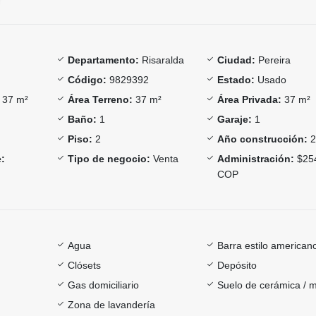
Departamento:
Risaralda
Ciudad:
Pereira
Código:
9829392
Estado:
Usado
37 m²
Área Terreno:
37 m²
Área Privada:
37 m²
Baño:
1
Garaje:
1
Piso:
2
Año construcción:
2
:
Tipo de negocio:
Venta
Administración:
$25
COP
Agua
Barra estilo american
Clósets
Depósito
Gas domiciliario
Suelo de cerámica / 
Zona de lavandería