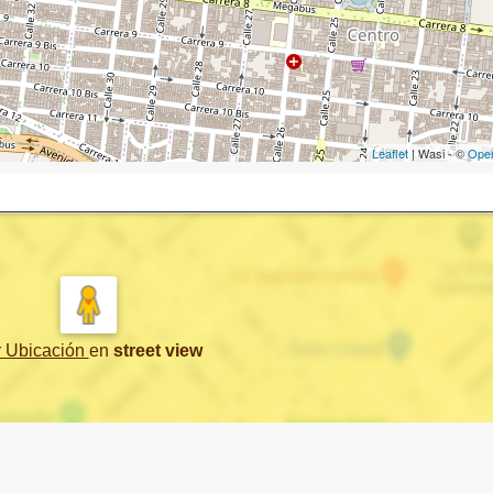
Leaflet
| Wasi - ©
Ope
r Ubicación
en
street view