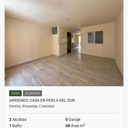
CASA
ALQUILER
ARRIENDO CASA EN PERLA DEL SUR
Pereira, Risaralda, Colombia
2
Alcobas
0
Garaje
2
1
Baño
68
Área m