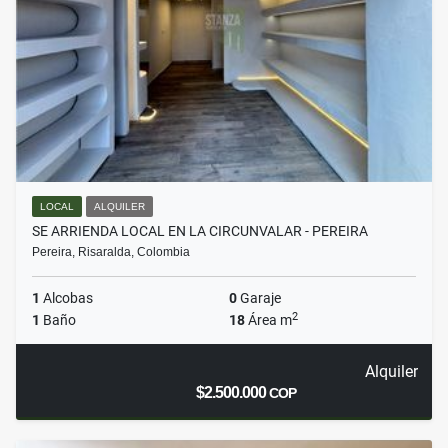
LOCAL
ALQUILER
SE ARRIENDA LOCAL EN LA CIRCUNVALAR - PEREIRA
Pereira, Risaralda, Colombia
1
Alcobas
0
Garaje
2
1
Baño
18
Área m
Alquiler
$2.500.000
COP