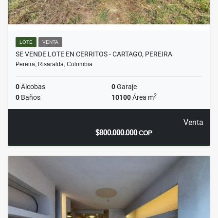
LOTE
VENTA
SE VENDE LOTE EN CERRITOS - CARTAGO, PEREIRA
Pereira, Risaralda, Colombia
0
Alcobas
0
Garaje
2
0
Baños
10100
Área m
Venta
$800.000.000
COP