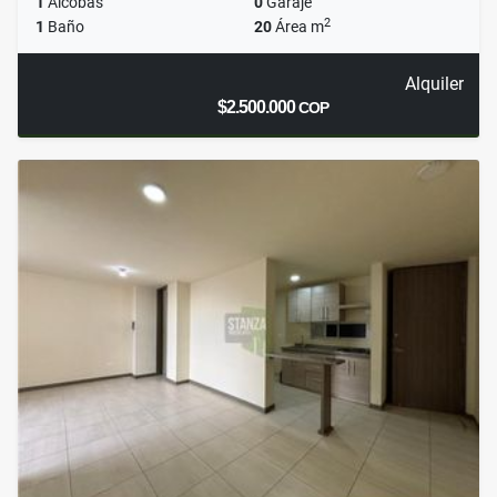
1
Alcobas
0
Garaje
2
1
Baño
20
Área m
Alquiler
$2.500.000
COP