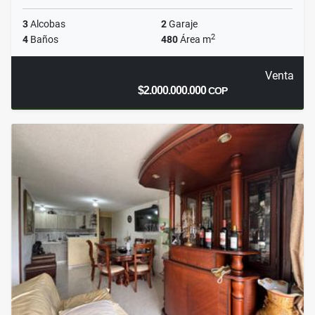
3
Alcobas
2
Garaje
2
4
Baños
480
Área m
Venta
$2.000.000.000
COP